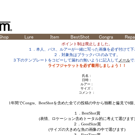
ポイント制は廃止しました。
１．本人、バス、ルアーが一緒に写った画像を必ず付けて下
２．対象魚はブラックバスのみです。
３下のテンプレートをコピーして漏れの無いように記入して
メール
で
ライフジャケットを必ず着用しましょう！！
氏名：
日時：
ルアー：
サイズ：
コメント：
1年間でCongra、BestShotを含めた全ての投稿の中から独断と偏見で
１．BestShot賞
(表情、ロケーション含めトータル的に考えて選びます
２．GoodSize賞
(サイズの大きめな魚の画像の中で選びます)
３．FirstTime賞