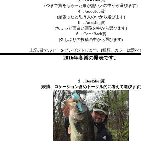
（今まで賞をもらった事が無い人の中から選びます）
４．GoodJob賞
(頑張ったと思う人の中から選びます)
５．Amusing賞
(ちょっと面白い画像の中から選びます)
６．ComeBack賞
(久しぶりの投稿の中から選びます)
上記6賞でルアーをプレゼントします。(種類、カラーは選べま
2016年各賞の発表です。
１．BestShot賞
(表情、ロケーション含めトータル的に考えて選びます